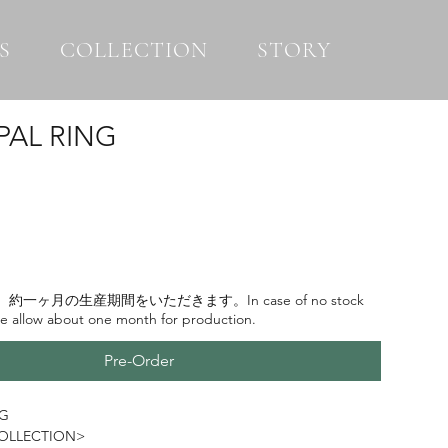
S
COLLECTION
STORY
PAL RING
一ヶ月の生産期間をいただきます。In case of no stock
ease allow about one month for production.
Pre-Order
NG
OLLECTION>