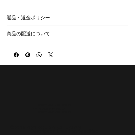
・METEORITE & PYRITE RING
・RING SIZE #12
返品・返金ポリシー
・FINE SILVER 990
・MADE IN JAPAN
商品の特性上、返品・返金は承っておりません。ご理解いただ
・ONE OF A KIND
商品の配送について
けますようお願い申し上げます。
商品に関しまして、万全の対策を行っておりますが、初期不良
通常３～5日以内に発送致します。（土日祝日を除く）
に関しましては、商品お手元に到着後1週間以内にご連絡くださ
北海道・沖縄 ￥1,540
い。大変お手数おかけいたしますが、着払いにて商品受け取り
東北 ￥1,100
後、同様商品の交換、または早急な修理の対応をさせていただ
関東・甲信越・四国・九州 ￥880
きます。
東海・北陸・関西・中国 ￥770
※International shipping is available for an estimate.
FOLLOW @KOU_SATOH_OFFICIAL
FOLLOW @KOU_SATOH_OFFICIAL
FOLLOW @KOU_SATOH_OFFICIAL
© 2018-2024 KOU SATOH JAPAN
Description based on Specified