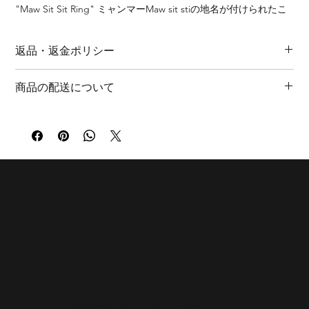
"Maw Sit Sit Ring" ミャンマーMaw sit stiの地名が付けられたこ
の石は、ミャンマーの北部で採掘され、翡翠など含む場合があ
る。とても深いクロムを含んだ特有の緑と黒のコントラスト
返品・返金ポリシー
は、熱帯の山岳を思わせる。"Maw Sit Sit Ring"Named after the
region of Maw Sit Sit in northern Myanmar, this rare stone is
商品の特性上、返品・返金は承っておりません。ご理解いただ
mined in the country’s highlands and sometimes contains traces
商品の配送について
けますようお願い申し上げます。
of jadeite. Its striking contrast of deep chrome-rich green and
商品に関しまして、万全の対策を行っておりますが、初期不良
black evokes the lush, mountainous landscapes of the tropics.
通常３～5日以内に発送致します。（土日祝日を除く）
に関しましては、商品お手元に到着後1週間以内にご連絡くださ
北海道・沖縄 ￥1,540
い。大変お手数おかけいたしますが、着払いにて商品受け取り
・MAW SIT SIT (MYANMAR)
東北 ￥1,100
後、同様商品の交換、または早急な修理の対応をさせていただ
・RING SIZE #16.5
関東・甲信越・四国・九州 ￥880
きます。
・FINE SILVER 990
東海・北陸・関西・中国 ￥770
・MADE IN JAPAN
※International shipping is available for an estimate.
・ONE OF A KIND
FOLLOW
@KOU_SATOH_OFFICIAL
YOUTUBE
© 2018-2026 KOU SATOH JAPAN