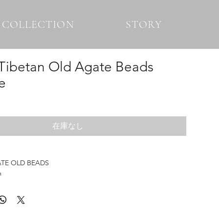
COLLECTION
STORY
Tibetan Old Agate Beads
e
在庫なし
TE OLD BEADS
m
90 & 925
PAN
IND