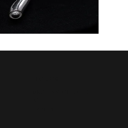
エイジア チベ
このネックレス
NAJAからイ
力強さと自由な
Asia – Tibetan 
A necklace meant
Inspired by the 
FOLLOW
@KOU_SATOH_OFFICI
AL
YOUTUBE