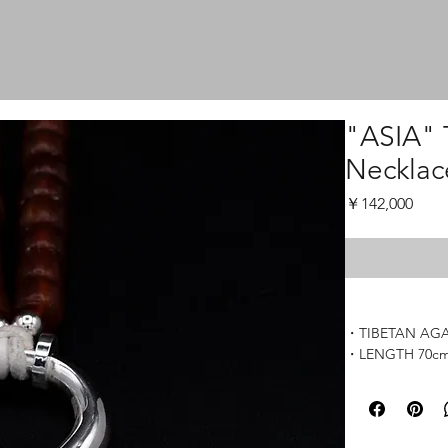
"ASIA" 
Necklac
価
￥142,000
格
・TIBETAN AGA
・LENGTH 70c
・FINE SILVER 9
・MADE IN JA
・ONE OF A K