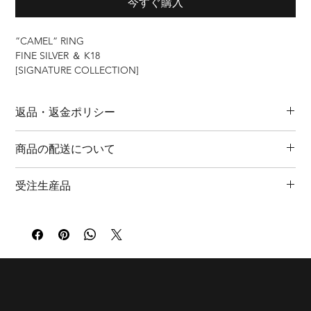
今すぐ購入
”CAMEL” RING
FINE SILVER ＆ K18
[SIGNATURE COLLECTION]
かつて古代交易路を旅したラクダたちに着想を得たリング。彼
返品・返金ポリシー
らは貴重な品々だけでなく、物語や文化も運んでいた。
商品の特性上、返品・返金は承っておりません。ご理解いただ
Inspired by the camels that once crossed the ancient trade
商品の配送について
けますようお願い申し上げます。
routes.
商品に関しまして、万全の対策を行っておりますが、初期不良
Carrying precious goods, stories, and cultures across deserts
ご注文日より約1ヶ月ほど納期をいただいきます。（土日祝日を
に関しましては、商品お手元に到着後1週間以内にご連絡くださ
受注生産品
and mountains.
除く）
い。大変お手数おかけいたしますが、着払いにて商品受け取り
北海道・沖縄 ￥1,540
後、同様商品の交換、または早急な修理の対応をさせていただ
ご注文確定後、約一ヶ月生産期間をいただく商品です。
S（約#19）
東北 ￥1,100
きます。
Please allow approximately one month for production after your
M（約#21）
関東・甲信越・四国・九州 ￥880
order is confirmed.
L（約#23）
東海・北陸・関西・中国 ￥770
※International shipping is available for an estimate.
※特殊な形状のため、表記サイズは体感サイズになります。
実寸サイズではありません。ご注意ください。