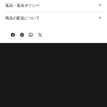
返品・返金ポリシー
ぜひお気軽にご相談ください。
商品の特性上、返品・返金は承っておりません。ご理解いただ
It is possible to select gemstones to match each design style
商品の配送について
けますようお願い申し上げます。
and place a custom order. Please feel free to contact us via
商品に関しまして、万全の対策を行っておりますが、初期不良
social media or the form below.
通常３～5日以内に発送致します。（土日祝日を除く）
に関しましては、商品お手元に到着後1週間以内にご連絡くださ
北海道・沖縄 ￥1,540
い。大変お手数おかけいたしますが、着払いにて商品受け取り
東北 ￥1,100
後、同様商品の交換、または早急な修理の対応をさせていただ
関東・甲信越・四国・九州 ￥880
きます。
東海・北陸・関西・中国 ￥770
※International shipping is available for an estimate.
FOLLOW
@KOU_SATOH_OFFICIAL
YOUTUBE
© 2018-2026 KOU SATOH JAPAN
特定商取引法に基づく表記