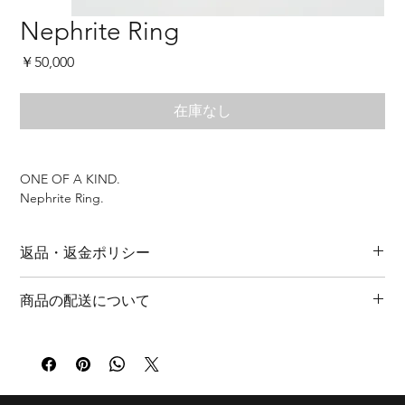
Nephrite Ring
価
￥50,000
格
在庫なし
ONE OF A KIND.
Nephrite Ring.
*cannot be resized
--
返品・返金ポリシー
MADE IN JAPAN.
[FINISH]
商品の特性上、返品・返金は承っておりません。ご理解いただ
･SATINA
商品の配送について
けますようお願い申し上げます。
[MATERIAL]
商品に関しまして、万全の対策を行っておりますが、初期不良
･FINE SILVER (SILVER 999)
通常３～5日以内に発送致します。（土日祝日を除く）
に関しましては、商品お手元に到着後1週間以内にご連絡くださ
[SIZE]
北海道・沖縄 ￥1,540
い。大変お手数おかけいたしますが、着払いにて商品受け取り
GEM SIZE 13×18
東北 ￥1,100
後、同様商品の交換、または早急な修理の対応をさせていただ
関東・甲信越・四国・九州 ￥880
きます。