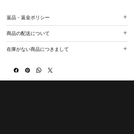
PAHAR（パハール）。
ヒンディー語やウルドゥー語で「山」を意味する言葉。
返品・返金ポリシー
アジアの古い交易路に連なる山々から着想を得て制作したリン
グ。
商品の特性上、返品・返金は承っておりません。ご理解いただ
商品の配送について
けますようお願い申し上げます。
・FINE SILVER 990
商品に関しまして、万全の対策を行っておりますが、初期不良
・MADE IN JAPAN
通常３～5日以内に発送致します。（土日祝日を除く）
に関しましては、商品お手元に到着後1週間以内にご連絡くださ
在庫がない商品につきまして
北海道・沖縄 ￥1,540
い。大変お手数おかけいたしますが、着払いにて商品受け取り
PAHAR RING
東北 ￥1,100
後、同様商品の交換、または早急な修理の対応をさせていただ
商品の発送までに約一ヶ月のお時間をいただいております。
"Pahar" means mountain.
関東・甲信越・四国・九州 ￥880
きます。
お待たせして大変申し訳ございませんが、ご理解いただけまし
Inspired by the mountains that stand along the ancient routes
東海・北陸・関西・中国 ￥770
たら幸いです。
of Asia.
※International shipping is available for an estimate.
Quiet, enduring, and shaped by time.
FOLLOW
@KOU_SATOH_OFFICIAL
YOUTUBE